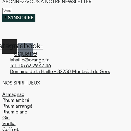
ABONNEZ-VOUS À NOTRE NEWSLETTER
S’INSCRIRE
nstagram
Facebook-
square
lahaille@orange.fr
Tél : 05 62 29 47 46
Domaine de la Haille - 32250 Montréal du Gers
NOS SPIRITUEUX
Armagnac
Rhum ambré
Rhum arrangé
Rhum blanc
Gin
Vodka
Coffret