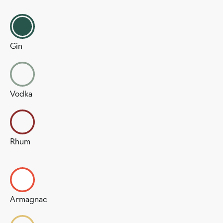
Gin
Vodka
Rhum
Armagnac