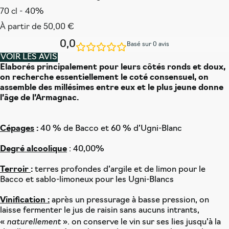
70 cl - 40%
À partir de
50,00
€
0,0
Basé sur 0 avis
VOIR LES AVIS
Elaborés principalement pour leurs côtés ronds et doux,
on recherche essentiellement le coté consensuel, on
assemble des millésimes entre eux et le plus jeune donne
l’âge de l’Armagnac.
Cépages
:
40 % de Bacco et 60 % d’Ugni-Blanc
Degré alcoolique
: 40,00%
Terroir
:
terres profondes d’argile et de limon pour le
Bacco et sablo-limoneux pour les Ugni-Blancs
Vinification :
après un pressurage à basse pression, on
laisse fermenter le jus de raisin sans aucuns intrants,
naturellement
«
». on conserve le vin sur ses lies jusqu’à la