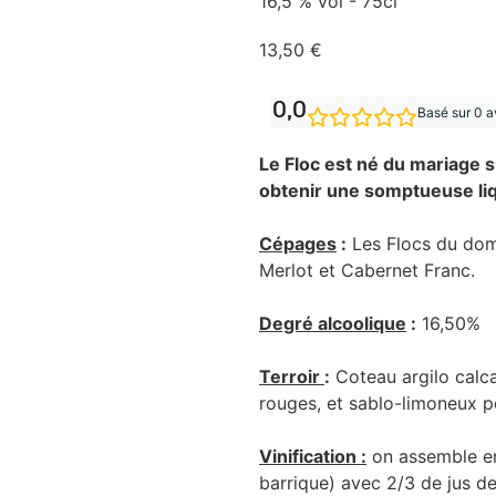
16,5 % vol - 75cl
13,50
€
0,0
Basé sur 0 a
Le Floc est né du mariage s
obtenir une somptueuse li
Cépages
:
Les Flocs du doma
Merlot et Cabernet Franc.
Degré alcoolique
:
16,50%
Terroir
:
Coteau argilo calca
rouges, et sablo-limoneux p
Vinification :
on assemble en
barrique) avec 2/3 de jus de