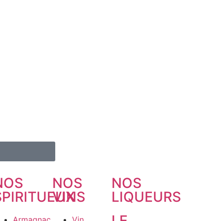
NOS
NOS
NOS
SPIRITUEUX
VINS
LIQUEURS
LE
Armagnac
Vin