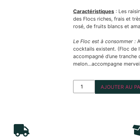
Caractéristiques
: Les rais
des Flocs riches, frais et tr
rosé, de fruits blancs et am
Le Floc est à consommer :
A
cocktails existent. (Floc de 
accompagné d’une tranche de
melon…accompagne merveill
AJOUTER AU PA